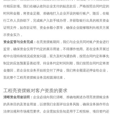
付相应款项。我们在确认收到企业支付的贴息款后，严格按照合同约定的
时间和金额，将资金足额、准确地打入企业开设的银行账户。随后，在银
行工作人员协助下，完成账户入款手续办理，并获取银行出具的相关资金
证明文件，如存款证明、资金余额小票等，确保企业能够顺利向相关方展
示资金实力 。​
资金监管与业务完成：
在亮资摆账期间，我们与企业共同对账户资金进行
监管，确保资金仅用于约定的展示用途，不得挪作他用。若在业务开展过
程中出现特殊情况或突发问题，双方及时沟通协商，按照合同约定和事先
制定的应急预案妥善处理。待业务约定时间到期，我们按照合同约定将资
金撤回，若企业在业务开始前交付了押金，我们将全额退还押金给企业，
至此整个工程亮资摆账业务流程圆满结束 。​
工程亮资摆账对客户资质的要求
清晰资金用途说明：
企业必须向我们清晰、准确地阐述办理亮资摆账业务
的具体目的及资金用途，以便我们全面评估业务风险，确保业务操作符合
法律法规和市场规范要求。企业需如实告知是用于工程投标、项目签约还