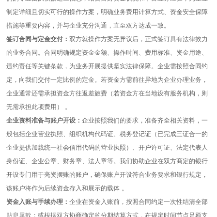
制定详细且切实可行的操作方案，明确业务费用计算方式、资金安全保障
措施等重要内容，并与企业充分沟通，直至双方达成一致。​
签订合同与定金交付：
双方就操作方案无异议后，正式签订具有法律效力
的业务合同。合同明确规定资金金额、操作时间、费用标准、资金用途、
违约责任等关键条款，为业务开展提供坚实法律保障。企业需按照合同约
定，向我们交付一定比例的定金。若资金方需前往异地为企业办理业务，
企业通常还需承担资金方往返差旅费（若资金方在当地设有服务机构，则
无需承担此项费用） 。​
企业资料准备与账户开设：
企业按照我们的要求，准备齐全相关资料，一
般包括企业营业执照、组织机构代码证、税务登记证（已完成三证合一的
企业提供加载统一社会信用代码的营业执照）、开户许可证、法定代表人
身份证、企业公章、财务章、法人章等。我们协助企业在双方商定的银行
开设专门用于亮资摆账的账户，确保账户开设符合业务要求和银行规定，
该账户将作为后续资金存入和展示的载体 。​
资金入账与手续办理：
企业在资金入账前，按照合同约定一次性结清全部
贴息尾款；或根据双方协商确定的分期结算方式，在规定时间节点足额支