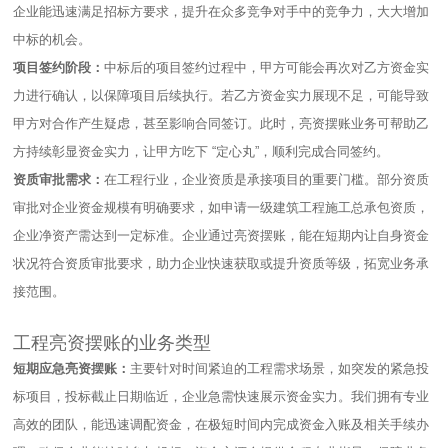
企业能迅速满足招标方要求，提升在众多竞争对手中的竞争力，大大增加
中标的机会。​
项目签约阶段：
中标后的项目签约过程中，甲方可能会再次对乙方资金实
力进行确认，以保障项目后续执行。若乙方资金实力展现不足，可能导致
甲方对合作产生疑虑，甚至影响合同签订。此时，亮资摆账业务可帮助乙
方持续彰显资金实力，让甲方吃下 “定心丸”，顺利完成合同签约。​
资质审批需求：
在工程行业，企业资质是承接项目的重要门槛。部分资质
审批对企业资金规模有明确要求，如申请一级建筑工程施工总承包资质，
企业净资产需达到一定标准。企业通过亮资摆账，能在短期内让自身资金
状况符合资质审批要求，助力企业快速获取或提升资质等级，拓宽业务承
接范围。​
工程亮资摆账的业务类型
短期应急亮资摆账：
主要针对时间紧迫的工程需求场景，如突发的紧急投
标项目，投标截止日期临近，企业急需快速展示资金实力。我们拥有专业
高效的团队，能迅速调配资金，在极短时间内完成资金入账及相关手续办