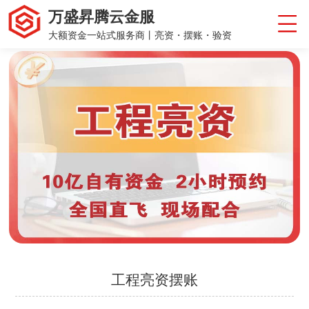
万盛昇腾云金服
大额资金一站式服务商丨亮资・摆账・验资
工程亮资摆账