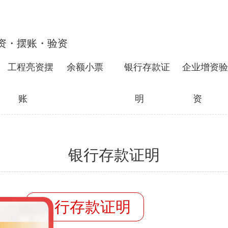
资・摆账・验资
工程亮资摆
余额小票
银行存款证
企业增资验
账
明
资
银行存款证明
容：
银行存款证明