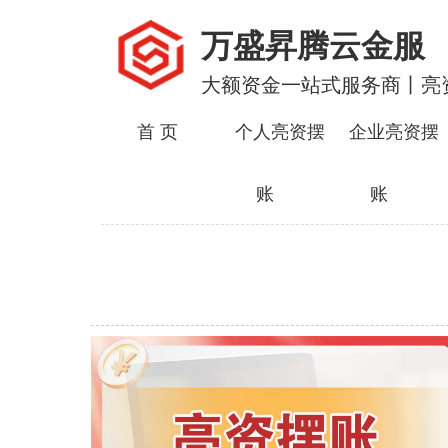
万盛昇腾云金服
大额资金一站式服务商丨亮
首 页
个人亮资摆
企业亮资摆
账
账