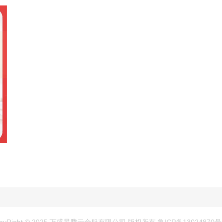
pyRight © 2025 万盛昇腾云金服有限公司 版权所有 鲁ICP备13024870号